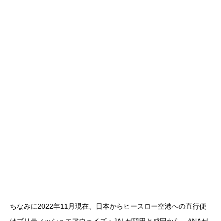
ちなみに2022年11月現在、日本からヒースロー空港への直行便
はブリティッシュエアウェイズ・JALが羽田と成田から、ANAが