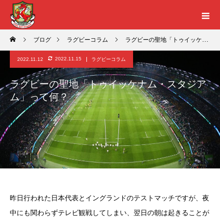
ブログ
ラグビーコラム
ラグビーの聖地「トゥイッケナム・スタジアム」って何？
2022.11.15
2022.11.12
ラグビーコラム
ラグビーの聖地「トゥイッケナム・スタジア
ム」って何？
昨日行われた日本代表とイングランドのテストマッチですが、夜
中にも関わらずテレビ観戦してしまい、翌日の朝は起きることが