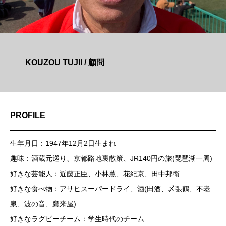
KOUZOU TUJII / 顧問
PROFILE
生年月日：1947年12月2日生まれ
趣味：酒蔵元巡り、京都路地裏散策、JR140円の旅(琵琶湖一周)
好きな芸能人：近藤正臣、小林薫、花紀京、田中邦衛
好きな食べ物：アサヒスーパードライ、酒(田酒、〆張鶴、不老
泉、波の音、鷹来屋)
好きなラグビーチーム：学生時代のチーム