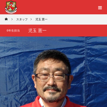
スタッフ
児玉 憲一
児玉 憲一
6年生担当