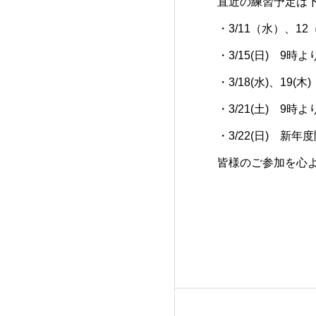
直近の練習予定は
・3/11（水）、
・3/15(日) 9
・3/18(水)、19
・3/21(土) 9
・3/22(日) 新
皆様のご参加を心